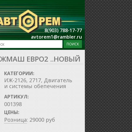
8(903) 788-17-77
avtorem1@rambler.ru
ИЖМАШ ЕВРО2 ..НОВЫЙ
КАТЕГОРИИ:
ИЖ-2126, 2717
,
Двигатель
и системы обепечения
АРТИКУЛ:
001398
ЦЕНЫ:
Розница
:
29000
руб