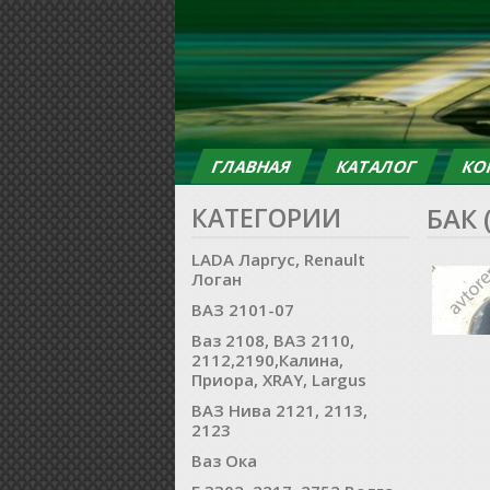
ГЛАВНАЯ
КАТАЛОГ
КО
КАТЕГОРИИ
БАК
LADA Ларгус, Renault
Логан
ВАЗ 2101-07
Ваз 2108, ВАЗ 2110,
2112,2190,Калина,
Приора, XRAY, Largus
ВАЗ Нива 2121, 2113,
2123
Ваз Ока